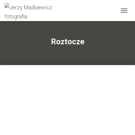
P
R
Z
E
Ł
Roztocze
Ą
C
Z
N
A
W
I
G
A
C
J
Ę