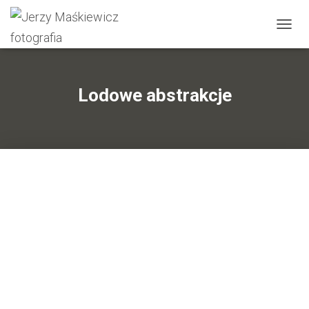
P
R
Z
E
Ł
Lodowe abstrakcje
Ą
C
Z
N
A
W
I
G
A
C
J
Ę